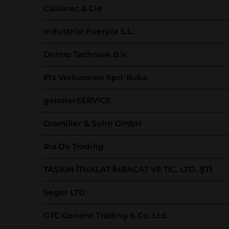
Caillarec & Cie
Industrial Fuerpla S.L.
Delmo Techniek B.V.
Ets Verboonen Sprl-Bvba
geisslerSERVICE
Gramiller & Sohn GmbH
Ria Do Trading
TAŞKIN İTHALAT İHRACAT VE TİC. LTD. ŞTİ.
Seger LTD
GTC General Trading & Co. Ltd.