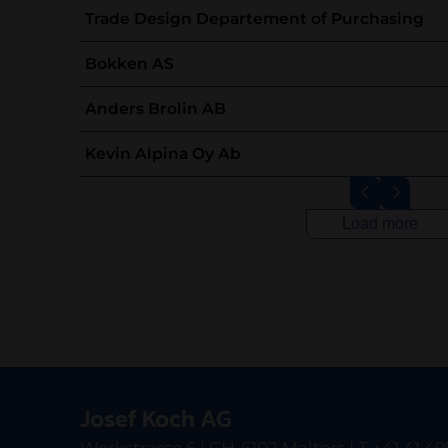
Trade Design Departement of Purchasing
Bokken AS
Anders Brolin AB
Kevin Alpina Oy Ab
Load more
Josef Koch AG
Werkstrasse 6 | CH-6102 Malters | T +41 41 49