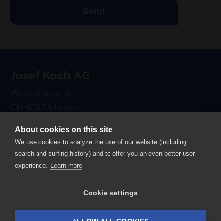
Send
Josef Koch AG
Werkstrasse 6
CH-6102 Malters
T +41 41 499 90 00
About cookies on this site
info
josefkoch.ch
We use cookies to analyze the use of our website (including
search and surfing history) and to offer you an even better user
Home
experience.
Learn more
Imprint
Data privacy
Cookie settings
Contact