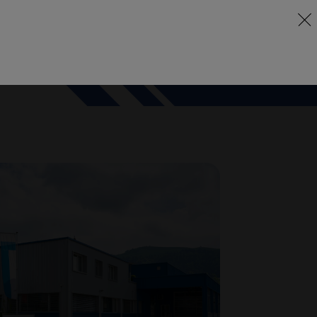
DE
EN
FR
rise
Services
Machines
Pökomat
Contact