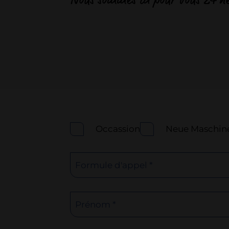
Occassion
Neue Maschin
Formule d'appel *
Prénom *