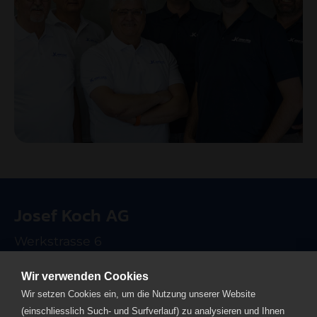
Josef Koch AG
Werkstrasse 6
CH-6102 Malters
Wir verwenden Cookies
T +41 41 499 90 00
Wir setzen Cookies ein, um die Nutzung unserer Website
info
josefkoch.ch
(einschliesslich Such- und Surfverlauf) zu analysieren und Ihnen