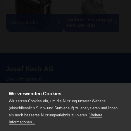
Viehbetäubungsgerät
Rinderfalle
EFA VB-316
Josef Koch AG
Werkstrasse 6
CH-6102 Malters
Wir verwenden Cookies
T +41 41 499 90 00
Wir setzen Cookies ein, um die Nutzung unserer Website
info
josefkoch.ch
(einschliesslich Such- und Surfverlauf) zu analysieren und Ihnen
ein noch besseres Nutzungserlebnis zu bieten.
Weitere
Home
Informationen...
Impressum