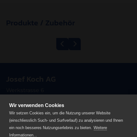
Produkte / Zubehör
Brühkratzmaschine
Rinderfalle
Typ CSDM BM22S
Josef Koch AG
Werkstrasse 6
CH-6102 Malters
Wir verwenden Cookies
T +41 41 499 90 00
Wir setzen Cookies ein, um die Nutzung unserer Website
info
josefkoch.ch
(einschliesslich Such- und Surfverlauf) zu analysieren und Ihnen
ein noch besseres Nutzungserlebnis zu bieten.
Weitere
Home
Informationen...