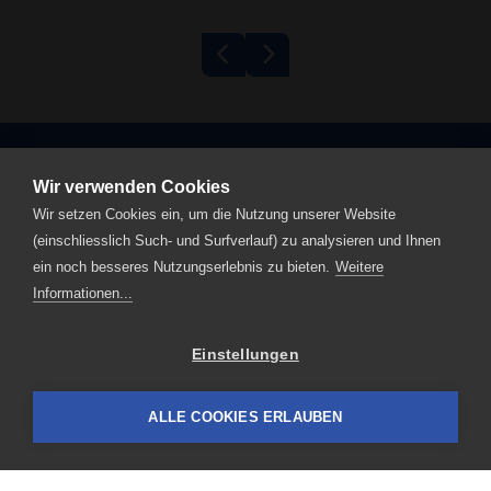
Bandgrill
Fleischwolf Kolbe
600/1200 Eco
TWK98
Josef Koch AG
Elektro
Wir verwenden Cookies
Wir setzen Cookies ein, um die Nutzung unserer Website
Werkstrasse 6
(einschliesslich Such- und Surfverlauf) zu analysieren und Ihnen
CH-6102 Malters
ein noch besseres Nutzungserlebnis zu bieten.
Weitere
T +41 41 499 90 00
Informationen...
info
josefkoch.ch
Einstellungen
Home
Impressum
ALLE COOKIES ERLAUBEN
Datenschutz
Kontakt