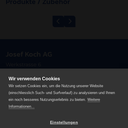
Produkte / Zubehör
Bandgrill
Fleischwolf Kolbe
600/1200 Eco
TWK98
Josef Koch AG
Elektro
Werkstrasse 6
CH-6102 Malters
Wir verwenden Cookies
T +41 41 499 90 00
Wir setzen Cookies ein, um die Nutzung unserer Website
info
josefkoch.ch
(einschliesslich Such- und Surfverlauf) zu analysieren und Ihnen
ein noch besseres Nutzungserlebnis zu bieten.
Weitere
Home
Informationen...
Impressum
Datenschutz
Einstellungen