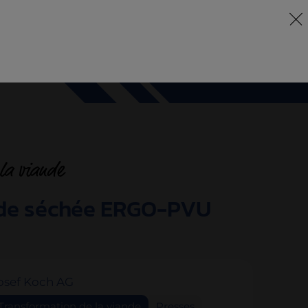
DE
EN
FR
rise
Services
Machines
Pökomat
Contact
la viande
nde séchée ERGO-PVU
osef Koch AG
Transformation de la viande
Presses