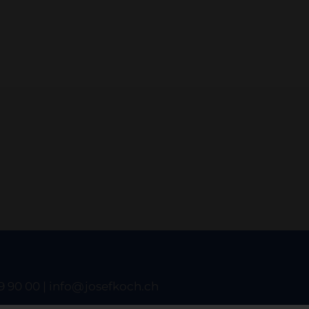
9 90 00 |
info
josefkoch.ch