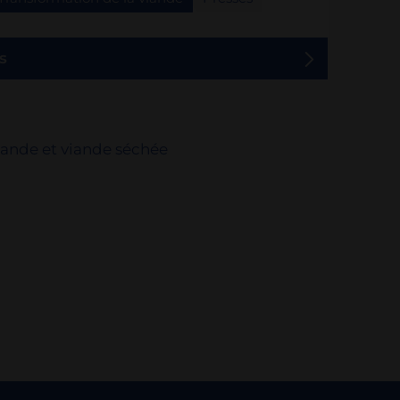
s
iande et viande séchée