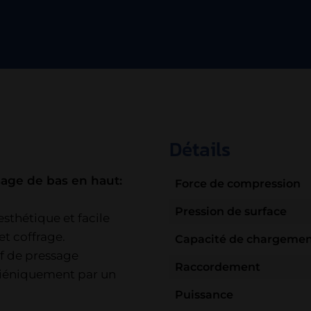
Détails
age de bas en haut:
Force de compression
Pression de surface
esthétique et facile
et coffrage.
Capacité de chargeme
if de pressage
Raccordement
ygiéniquement par un
Puissance