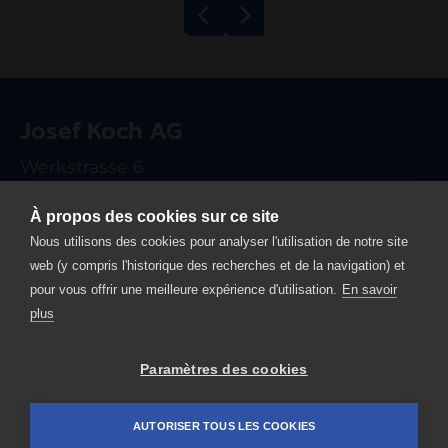
Grill à bande
Hachoir Kolbe
600/1200 ECO
TWK98
Josef Koch AG
électrique
Werkstrasse 6
CH-6102 Malters
À propos des cookies sur ce site
T +41 41 499 90 00
Nous utilisons des cookies pour analyser l'utilisation de notre site
info
josefkoch.ch
web (y compris l'historique des recherches et de la navigation) et
pour vous offrir une meilleure expérience d'utilisation.
En savoir
Home
plus
Mentions légales
Protection des données
Paramètres des cookies
Contact
AUTORISER TOUS LES COOKIES