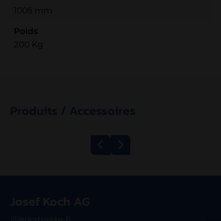
1005 mm
Poids
200 Kg
Produits / Accessoires
Grill à bande
Hachoir Kolbe
600/1200 ECO
TWK98
Josef Koch AG
électrique
Werkstrasse 6