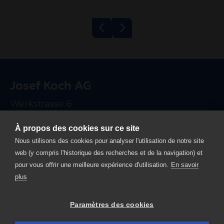
Grill à bande
Hachoir Kolbe
600/1200 ECO
TWK98
Josef Koch AG
électrique
Werkstrasse 6
CH-6102 Malters
À propos des cookies sur ce site
T +41 41 499 90 00
Nous utilisons des cookies pour analyser l'utilisation de notre site
info
josefkoch.ch
web (y compris l'historique des recherches et de la navigation) et
pour vous offrir une meilleure expérience d'utilisation.
En savoir
Home
plus
Mentions légales
Protection des données
Paramètres des cookies
Contact