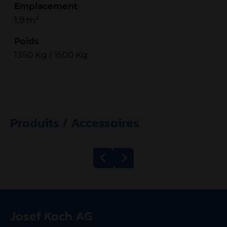
Emplacement
1,9 m²
Poids
1350 Kg / 1500 Kg
Produits / Accessoires
Grill à bande
Hachoir Kolbe
600/1200 ECO
TWK98
Josef Koch AG
électrique